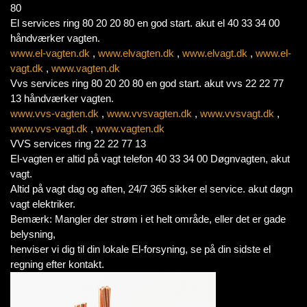
80
El services ring 80 20 20 80 en god start. akut el 40 33 34 00
håndværker vagten.
www.el-vagten.dk
,
www.elvagten.dk
,
www.elvagt.dk
,
www.el-
vagt.dk
,
www.vagten.dk
Vvs services ring 80 20 20 80 en god start. akut vvs 22 22 77
13 håndværker vagten.
www.vvs-vagten.dk
,
www.vvsvagten.dk
,
www.vvsvagt.dk
,
www.vvs-vagt.dk
,
www.vagten.dk
VVS services ring 22 22 77 13
El-vagten er altid på vagt telefon 40 33 34 00 Døgnvagten, akut
vagt.
Altid på vagt dag og aften, 24/7 365 sikker el service. akut døgn
vagt elektriker.
Bemærk: Mangler der strøm i et helt område, eller det er gade
belysning,
henviser vi dig til din lokale El-forsyning, se på din sidste el
regning efter kontakt.