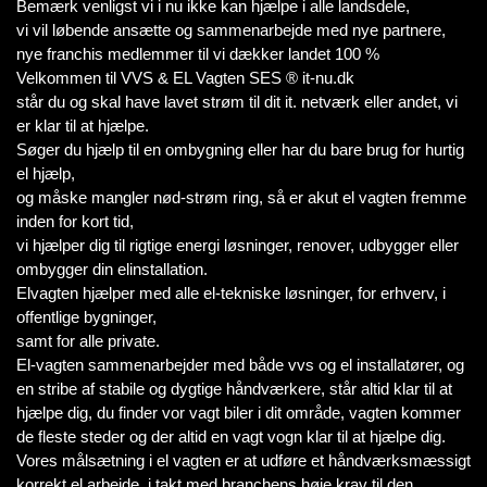
Bemærk venligst vi i nu ikke kan hjælpe i alle landsdele,
vi vil løbende ansætte og sammenarbejde med nye partnere,
nye franchis medlemmer til vi dækker landet 100 %
Velkommen til VVS & EL Vagten SES ® it-nu.dk
står du og skal have lavet strøm til dit it. netværk eller andet, vi
er klar til at hjælpe.
Søger du hjælp til en ombygning eller har du bare brug for hurtig
el hjælp,
og måske mangler nød-strøm ring, så er akut el vagten fremme
inden for kort tid,
vi hjælper dig til rigtige energi løsninger, renover, udbygger eller
ombygger din elinstallation.
Elvagten hjælper med alle el-tekniske løsninger, for erhverv, i
offentlige bygninger,
samt for alle private.
El-vagten sammenarbejder med både vvs og el installatører, og
en stribe af stabile og dygtige håndværkere, står altid klar til at
hjælpe dig, du finder vor vagt biler i dit område, vagten kommer
de fleste steder og der altid en vagt vogn klar til at hjælpe dig.
Vores målsætning i el vagten er at udføre et håndværksmæssigt
korrekt el arbejde, i takt med branchens høje krav til den