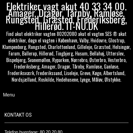
Elektriker vagt akut 40 33 34 00.
Amager, Dragør, Tårnby, Ramløse,
Rungsted, Græsted, Frederiksberg,
Hillerød. IT-NU.DK
Find akut elektriker vagten 80202080 akut el vagten SES ® akut
elektriker, døgn el vagten i København, Valby, Hvidovre, Glostrup,
Klampenborg, Rungsted, Charlottenlund, Gilleleje, Græsted, Helsingør,
Farum, Ballerup, Hillerød, Tingbjerg, Husum, Bellahøj, Utterslev,
Bispebjerg, Svanemøllen, Ryparken, Nørrebro, Østerbro, Vesterbro,
Frederiksberg, Amager, Dragør, Tårnby, Ramløse, Ganløse,
Frederiksværk, Frederikssund, Liseleje, Greve, Køge, Albertslund,
Nordsjælland, Roskilde, Hedehusene, Lynge, Måløv, Ølstykke.
Menu
KONTAKT OS
Telefon hverdage: 80 20 20 80