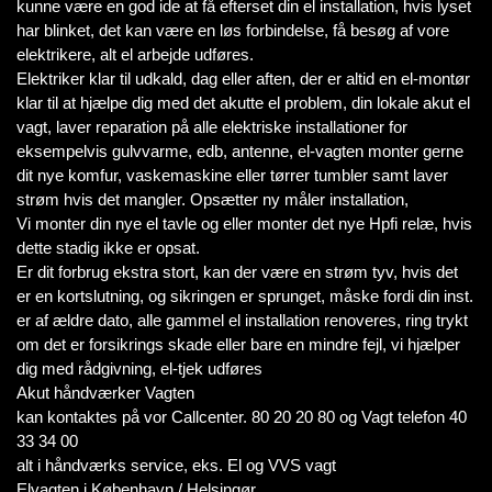
kunne være en god ide at få efterset din el installation, hvis lyset
har blinket, det kan være en løs forbindelse, få besøg af vore
elektrikere, alt el arbejde udføres.
Elektriker klar til udkald, dag eller aften, der er altid en el-montør
klar til at hjælpe dig med det akutte el problem, din lokale akut el
vagt, laver reparation på alle elektriske installationer for
eksempelvis gulvvarme, edb, antenne, el-vagten monter gerne
dit nye komfur, vaskemaskine eller tørrer tumbler samt laver
strøm hvis det mangler. Opsætter ny måler installation,
Vi monter din nye el tavle og eller monter det nye Hpfi relæ, hvis
dette stadig ikke er opsat.
Er dit forbrug ekstra stort, kan der være en strøm tyv, hvis det
er en kortslutning, og sikringen er sprunget, måske fordi din inst.
er af ældre dato, alle gammel el installation renoveres, ring trykt
om det er forsikrings skade eller bare en mindre fejl, vi hjælper
dig med rådgivning, el-tjek udføres
Akut håndværker Vagten
kan kontaktes på vor Callcenter. 80 20 20 80 og Vagt telefon 40
33 34 00
alt i håndværks service, eks. El og VVS vagt
Elvagten i København / Helsingør